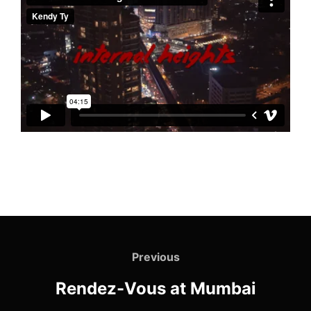
Navigation
de
Previous
Previous
l’article
Rendez-Vous at Mumbai