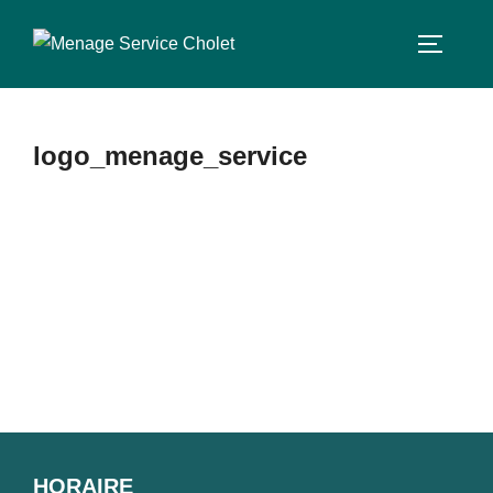
Aller
au
PERMUT
contenu
logo_menage_service
HORAIRE