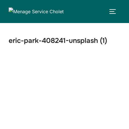
Aller
au
PERMUT
contenu
eric-park-408241-unsplash (1)