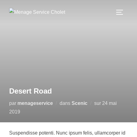
Aller
au
PERMUT
contenu
Desert Road
Publié
par
menageservice
dans
Scenic
sur
24 mai
le
2019
Suspendisse potenti. Nunc ipsum felis, ullamcorper id