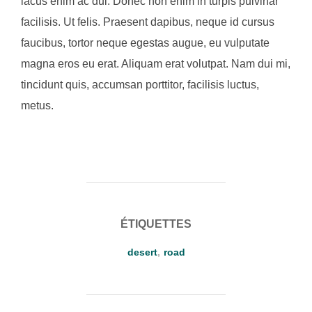
lacus enim ac dui. Donec non enim in turpis pulvinar
facilisis. Ut felis. Praesent dapibus, neque id cursus
faucibus, tortor neque egestas augue, eu vulputate
magna eros eu erat. Aliquam erat volutpat. Nam dui mi,
tincidunt quis, accumsan porttitor, facilisis luctus,
metus.
ÉTIQUETTES
desert
,
road