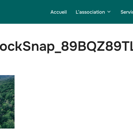
Accueil
L’association
Servi
tockSnap_89BQZ89TL