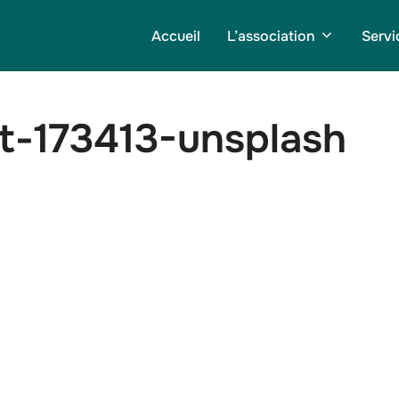
Accueil
L’association
Servi
tt-173413-unsplash